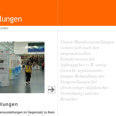
unden
Unsere Wanderausstellungen
richten sich nach den
anspruchsvollen
Erfordernissen der
Auftraggeber (z.B. wenig
Gewicht, repräsentativ,
knappe Behandlung der
Fragestellungen bei
gleichzeitiger didaktischer
Vermittlung) und der
Besucher.
llungen
rausstellungen im Gegensatz zu fixen