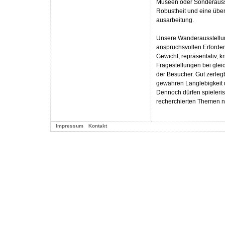
Museen oder Sonderausste
Robustheit und eine üb
ausarbeitung.
Unsere Wanderausstellun
anspruchsvollen Erforder
Gewicht, repräsentativ,
Fragestellungen bei gleic
der Besucher. Gut zerle
gewähren Langlebigkeit
Dennoch dürfen spieleris
recherchierten Themen ni
Impressum
Kontakt