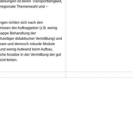
llungen ist deren Transportfähigkeit,
erregionale Themenwahl und –
gen richten sich nach den
nissen der Auftraggeber (z.B. wenig
 knappe Behandlung der
hzeitiger didaktischer Vermittlung) und
gbare und dennoch robuste Module
 und wenig Aufwand beim Aufbau.
che Ansätze in der Vermittlung der gut
cht fehlen.