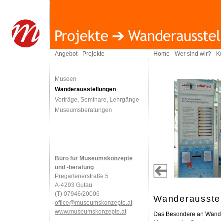
Angebot
Projekte
Home
Wer sind wir?
K
Museen
Wanderausstellungen
Vorträge, Seminare, Lehrgänge
Museumsberatungen
Büro für Museumskonzepte
und -beratung
Pregartenerstraße 5
A-4293 Gutau
(T) 07946/20006
Wanderausste
office@museumskonzepte.at
www.museumskonzepte.at
Das Besondere an Wande